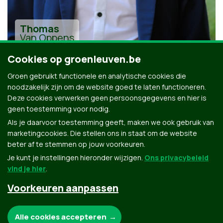
Thomas
Van Oppens
Cookies op groenleuven.be
Groen gebruikt functionele en analytische cookies die
noodzakelijk zijn om de website goed te laten functioneren.
Deze cookies verwerken geen persoonsgegevens en hier is
geen toestemming voor nodig.
Alle kandidaten uit Leuven
Als je daarvoor toestemming geeft, maken we ook gebruik van
marketingcookies. Die stellen ons in staat om de website
beter af te stemmen op jouw voorkeuren.
Je kunt je instellingen hieronder wijzigen.
Ons privacybeleid
vind je hier
.
Voorkeuren aanpassen
Groen.be
Noodzakelijke cookies:
Alle cookies accepteren