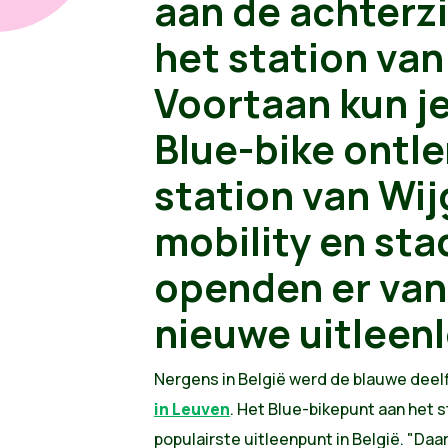
aan de achterzi
het station van
Voortaan kun j
Blue-bike ontl
station van Wij
mobility en st
openden er va
nieuwe uitleen
Nergens in België werd de blauwe deelf
in Leuven
. Het Blue-bikepunt aan het s
populairste uitleenpunt in België. "Da