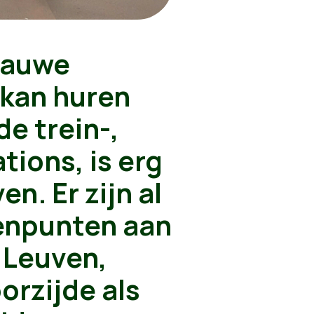
blauwe
e kan huren
de trein-,
tions, is erg
en. Er zijn al
eenpunten aan
 Leuven,
orzijde als