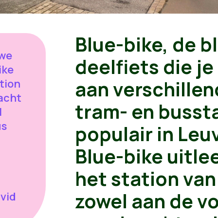
Blue-bike, de 
 we
deelfiets die j
ike
aan verschillen
ation
acht
tram- en bussta
l
us
populair in Leuv
Blue-bike uitl
het station van
zowel aan de vo
vid