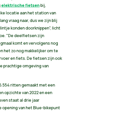
g
elektrische fietsen
bij,
e locatie aan het station van
ang vraag naar, dus we zijn blij
intje konden doorknippen", licht
oe. "De deelfietsen zijn
ijgmaal komt en vervolgens nog
 het zo nog makkelijker om te
oer en fiets. De fietsen zijn ook
de prachtige omgeving van
"
36.554 ritten gemaakt met een
 ten opzichte van 2022 en een
ven staat al drie jaar
e opening van het Blue-bikepunt