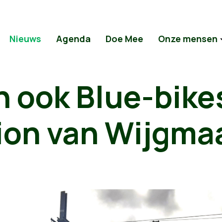
Nieuws
Agenda
Doe Mee
Onze mensen
n ook Blue-bike
ion van Wijgma