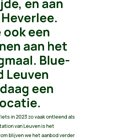
jde, en aan
 Heverlee.
e ook een
enen aan het
gmaal. Blue-
ad Leuven
ndaag een
locatie.
iets in 2023 zo vaak ontleend als
tation van Leuven is het
arom blijven we het aanbod verder