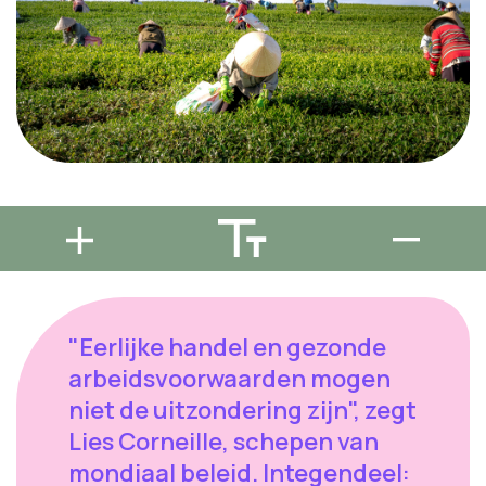
"Eerlijke handel en gezonde
arbeidsvoorwaarden mogen
niet de uitzondering zijn", zegt
Lies Corneille, schepen van
mondiaal beleid. Integendeel: