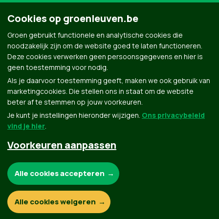
Cookies op groenleuven.be
Groen gebruikt functionele en analytische cookies die
noodzakelijk zijn om de website goed te laten functioneren.
Deze cookies verwerken geen persoonsgegevens en hier is
geen toestemming voor nodig.
Als je daarvoor toestemming geeft, maken we ook gebruik van
marketingcookies. Die stellen ons in staat om de website
beter af te stemmen op jouw voorkeuren.
Je kunt je instellingen hieronder wijzigen.
Ons privacybeleid
vind je hier
.
Voorkeuren aanpassen
Groen.be
Noodzakelijke cookies:
Alle cookies accepteren
Contact
Privacybeleid
Functionele en analytische cookies:
Alle cookies weigeren
© Copyright Groen 2026 | Gemaakt met
NationBuilder
| Gebouwd door
Tectonica