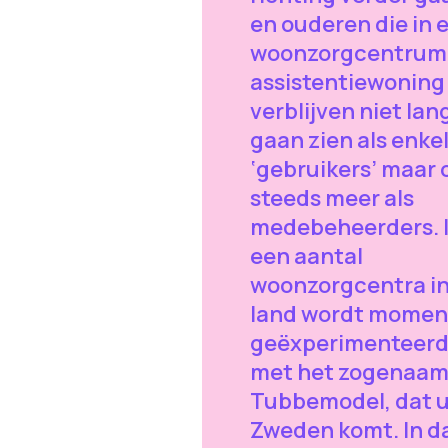
en ouderen die in 
woonzorgcentrum
assistentiewoning
verblijven niet lan
gaan zien als enke
‘gebruikers’ maar 
steeds meer als
medebeheerders. 
een aantal
woonzorgcentra in
land wordt momen
geëxperimenteer
met het zogenaa
Tubbemodel, dat u
Zweden komt. In d