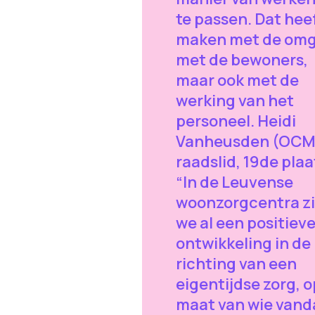
te passen. Dat heef
maken met de om
met de bewoners,
maar ook met de
werking van het
personeel. Heidi
Vanheusden (OC
raadslid, 19de plaa
“In de Leuvense
woonzorgcentra z
we al een positiev
ontwikkeling in de
richting van een
eigentijdse zorg, o
maat van wie van