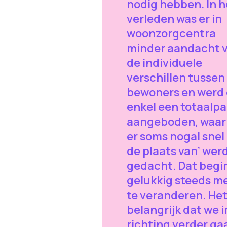
nodig hebben. In h
verleden was er in
woonzorgcentra
minder aandacht 
de individuele
verschillen tussen
bewoners en werd 
enkel een totaalp
aangeboden, waar
er soms nogal snel 
de plaats van’ wer
gedacht. Dat begi
gelukkig steeds m
te veranderen. Het
belangrijk dat we i
richting verder ga