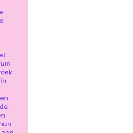
e
e
et
rum
roek
in
ten
nde
en
 hun
 aan