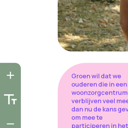
Groen wil dat we
ouderen die in een
woonzorgcentrum
verblijven veel me
dan nu de kans ge
om mee te
participeren in he