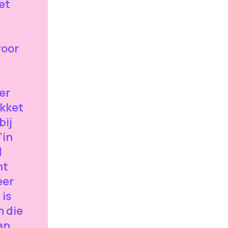
et
voor
er
akket
bij
‘in
d
nt
eer
 is
n die
an