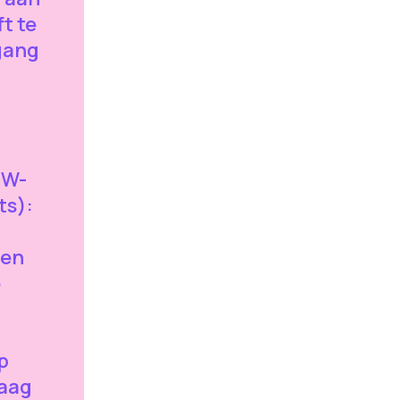
t te
gang
MW-
ts):
ien
e
p
daag