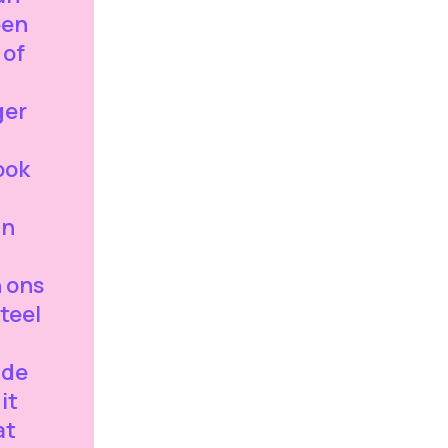
een
 of
ger
l
ook
In
 ons
teel
d
mde
it
at