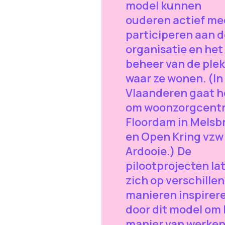
model kunnen
ouderen actief me
participeren aan d
organisatie en het
beheer van de plek
waar ze wonen. (In
Vlaanderen gaat h
om woonzorgcent
Floordam in Melsb
en Open Kring vzw 
Ardooie.) De
pilootprojecten la
zich op verschille
manieren inspirer
door dit model om
manier van werken