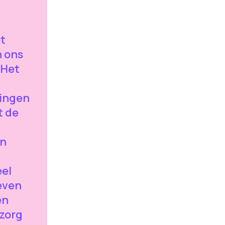
t
 ons
 Het
ingen
t de
en
eel
leven
en
 zorg