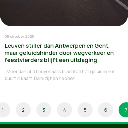
06 oktober 2025
Leuven stiller dan Antwerpen en Gent,
maar geluidshinder door wegverkeer en
feestvierders blijft een uitdaging
"Meer dan 500 Leuvenaars brachten het geluid in hun
buurt in kaart. Dankzij hen hebben...
1
2
3
4
5
6
7