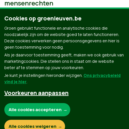
mensenrechten
Cookies op groenleuven.be
Groen gebruikt functionele en analytische cookies die
noodzakelijk zijn om de website goed te laten functioneren.
Deze cookies verwerken geen persoonsgegevens en hier is
geen toestemming voor nodig.
Als je daarvoor toestemming geeft, maken we ook gebruik van
marketingcookies. Die stellen ons in staat om de website
beter af te stemmen op jouw voorkeuren.
Je kunt je instellingen hieronder wijzigen.
Ons privacybeleid
vind je hier
.
Voorkeuren aanpassen
Groen.be
Noodzakelijke cookies:
Alle cookies accepteren
Contact
Privacybeleid
Functionele en analytische cookies:
Alle cookies weigeren