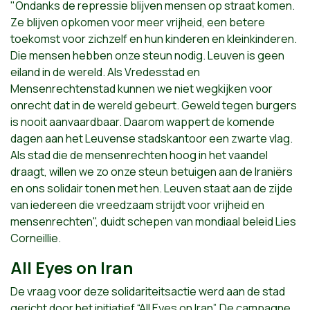
"Ondanks de repressie blijven mensen op straat komen.
Ze blijven opkomen voor meer vrijheid, een betere
toekomst voor zichzelf en hun kinderen en kleinkinderen.
Die mensen hebben onze steun nodig. Leuven is geen
eiland in de wereld. Als Vredesstad en
Mensenrechtenstad kunnen we niet wegkijken voor
onrecht dat in de wereld gebeurt. Geweld tegen burgers
is nooit aanvaardbaar. Daarom wappert de komende
dagen aan het Leuvense stadskantoor een zwarte vlag.
Als stad die de mensenrechten hoog in het vaandel
draagt, willen we zo onze steun betuigen aan de Iraniërs
en ons solidair tonen met hen. Leuven staat aan de zijde
van iedereen die vreedzaam strijdt voor vrijheid en
mensenrechten", duidt schepen van mondiaal beleid Lies
Corneillie. ​
All Eyes on Iran
De vraag voor deze solidariteitsactie werd aan de stad
gericht door het initiatief “All Eyes on Iran”. De campagne