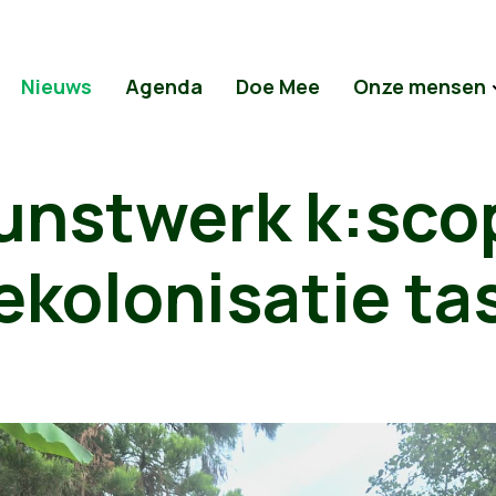
Nieuws
Agenda
Doe Mee
Onze mensen
unstwerk k:sco
ekolonisatie ta