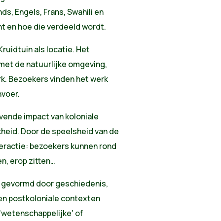
s, Engels, Frans, Swahili en
t en hoe die verdeeld wordt.
uidtuin als locatie. Het
 met de natuurlijke omgeving,
ark. Bezoekers vinden het werk
nvoer.
jvende impact van koloniale
jkheid. Door de speelsheid van de
nteractie: bezoekers kunnen rond
n, erop zitten…
rdt gevormd door geschiedenis,
 en postkoloniale contexten
'wetenschappelijke' of