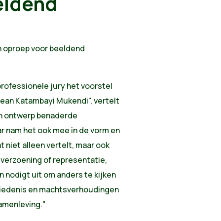
eldend
n oproep voor beeldend
professionele jury het voorstel
Jean Katambayi Mukendi", vertelt
Hun ontwerp benaderde
ar nam het ook mee in de vorm en
 niet alleen vertelt, maar ook
 verzoening of representatie,
n nodigt uit om anders te kijken
hiedenis en machtsverhoudingen
amenleving."