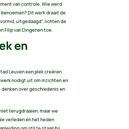
trument van controle. Wie werd
 benoemen? Dit werk draait de
rvormd, uitgedaagd", lichten de
 Filip van Dingenen toe.
ek en
stad Leuven een plek creëren
werk nodigt uit om inzichten en
te denken over geschiedenis en
niet terugdraaien, maar we
ale verleden én het heden
anleiding om stil te staan bij