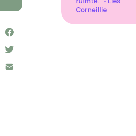
ruimte." - Lies
Corneillie