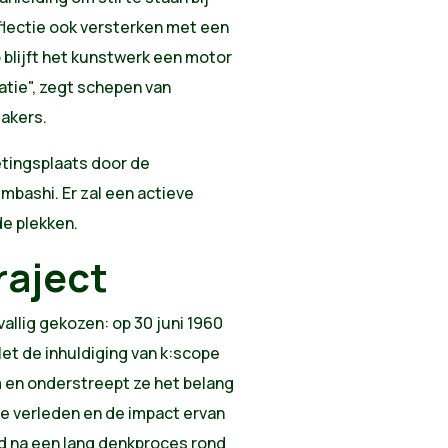
eflectie ook versterken met een
 blijft het kunstwerk een motor
tie", zegt schepen van
makers.
tingsplaats door de
umbashi.
Er zal een actieve
e plekken.
raject
vallig gekozen: op 30 juni 1960
et de inhuldiging van k:scope
m en onderstreept ze het belang
ale verleden en de impact ervan
d na een lang denkproces rond