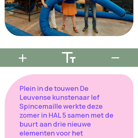
Plein in de touwen De
Leuvense kunstenaar Ief
Spincemaille werkte deze
zomer in HAL 5 samen met de
buurt aan drie nieuwe
elementen voor het