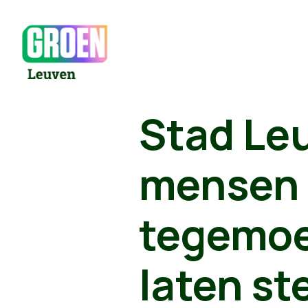
Stad Le
mensen 
tegemoe
laten st