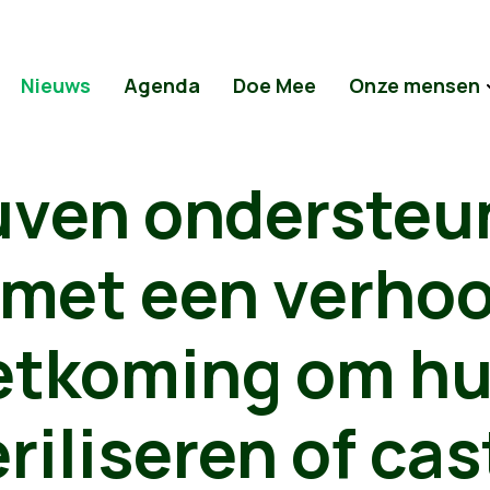
Nieuws
Agenda
Doe Mee
Onze mensen
uven ondersteu
met een verho
tkoming om hun
eriliseren of ca