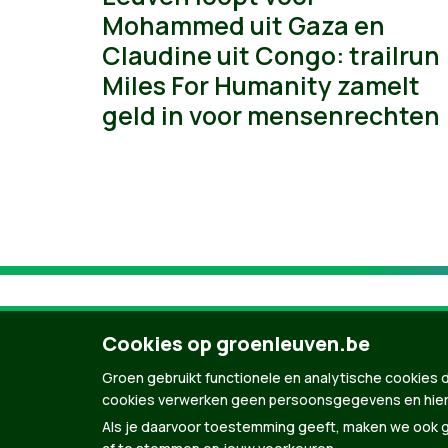
Mohammed uit Gaza en
Claudine uit Congo: trailrun
Miles For Humanity zamelt
geld in voor mensenrechten
Cookies op groenleuven.be
Groen gebruikt functionele en analytische cookies d
cookies verwerken geen persoonsgegevens en hier
Als je daarvoor toestemming geeft, maken we ook ge