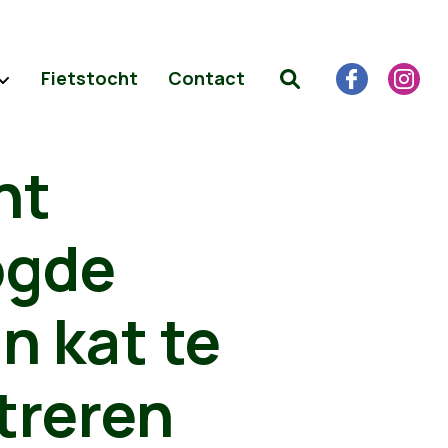
Fietstocht
Contact
nt
ogde
 kat te
streren