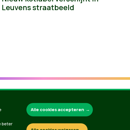
Leuvens straatbeeld
Groen.be
Alle cookies accepteren
e
e beter
Alle cookies weigeren