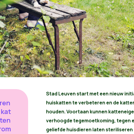
Stad Leuven start met een nieuw initi
eren
huiskatten te verbeteren en de katte
 kat
houden.
Voortaan kunnen katteneige
sten
verhoogde tegemoetkoming, tegen ee
arom
geliefde huisdieren laten steriliseren