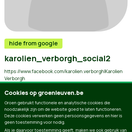
hide from google
karolien_verborgh_social2
https://www.facebook.com/karolien.verborgh|Karolien
Verborgh
Cookies op groenleuven.be
Groen gebruikt functionele en analytische cookies die
noodzakelijk zijn om de website goed te laten functioneren.
Deze cookies verwerken geen persoonsgegevens en hier is
https://www.instagram.com/karolienverborgh
geen toestemming voor nodig.
Als je daarvoor toestemming geeft, maken we ook gebruik van