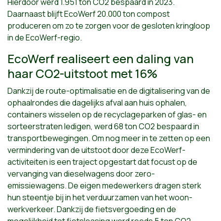
Hierdoor werd 1.951 ton CO2 bespaard in 2023.
Daarnaast blijft EcoWerf 20.000 ton compost
produceren om zo te zorgen voor de gesloten kringloop
in de EcoWerf-regio.
EcoWerf realiseert een daling van
haar CO2-uitstoot met 16%
Dankzij de route-optimalisatie en de digitalisering van de
ophaalrondes die dagelijks afval aan huis ophalen,
containers wisselen op de recyclageparken of glas- en
sorteerstraten ledigen, werd 68 ton CO2 bespaard in
transportbewegingen. Om nog meer in te zetten op een
vermindering van de uitstoot door deze EcoWerf-
activiteiten is een traject opgestart dat focust op de
vervanging van dieselwagens door zero-
emissiewagens. De eigen medewerkers dragen sterk
hun steentje bij in het verduurzamen van het woon-
werkverkeer. Dankzij de fietsvergoeding en de
mogelijkheid tot fietsleasing werd reeds 5 ton CO2