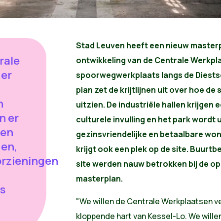
Stad Leuven heeft een nieuw masterp
rale
ontwikkeling van de Centrale Werkpl
der
spoorwegwerkplaats langs de Diests
plan zet de krijtlijnen uit over hoe de 
n
uitzien. De industriële hallen krijgen
n er
culturele invulling en het park wordt
 en
gezinsvriendelijke en betaalbare wo
gen,
krijgt ook een plek op de site. Buurt
rzieningen
site werden nauw betrokken bij de o
masterplan.
s
"We willen de Centrale Werkplaatsen v
kloppende hart van Kessel-Lo. We willen