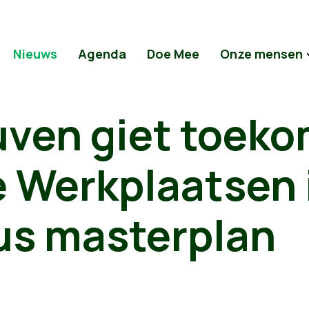
Nieuws
Agenda
Doe Mee
Onze mensen
uven giet toek
e Werkplaatsen 
us masterplan