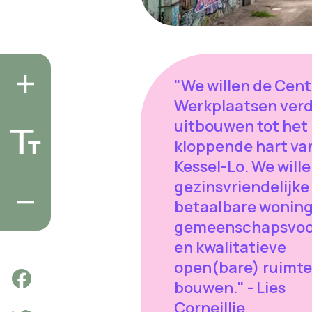
"We willen de Cent
Werkplaatsen ver
uitbouwen tot het
kloppende hart va
Kessel-Lo. We wille
gezinsvriendelijke
betaalbare wonin
gemeenschapsvoo
en kwalitatieve
open(bare) ruimte
bouwen." - Lies
Corneillie