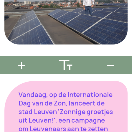
Vandaag, op de Internationale
Dag van de Zon, lanceert de
stad Leuven 'Zonnige groetjes
uit Leuven!', een campagne
om Leuvenaars aan te zetten