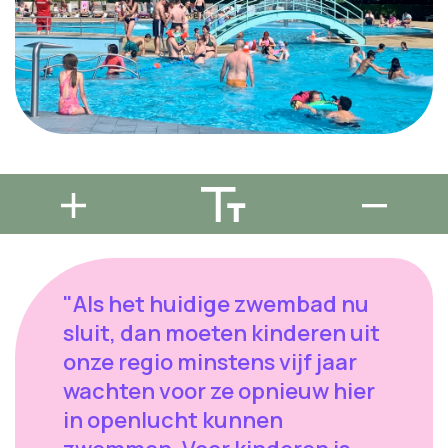
"Als het huidige zwembad nu
sluit, dan moeten kinderen uit
onze regio minstens vijf jaar
wachten voor ze opnieuw hier
in openlucht kunnen