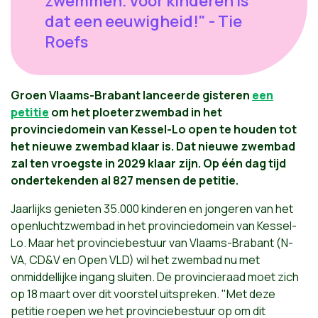
zwemmen. Voor kinderen is
dat een eeuwigheid!" - Tie
Roefs
Groen Vlaams-Brabant lanceerde gisteren
een
petitie
om het ploeterzwembad in het
provinciedomein van Kessel-Lo open te houden tot
het nieuwe zwembad klaar is. Dat nieuwe zwembad
zal ten vroegste in 2029 klaar zijn. Op één dag tijd
ondertekenden al 827 mensen de petitie.
Jaarlijks genieten 35.000 kinderen en jongeren van het
openluchtzwembad in het provinciedomein van Kessel-
Lo. Maar het provinciebestuur van Vlaams-Brabant (N-
VA, CD&V en Open VLD) wil het zwembad nu met
onmiddellijke ingang sluiten. De provincieraad moet zich
op 18 maart over dit voorstel uitspreken. "Met deze
petitie roepen we het provinciebestuur op om dit