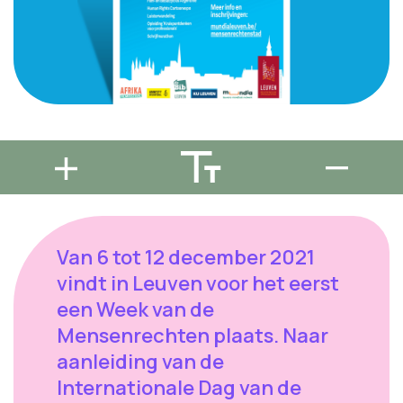
Van 6 tot 12 december 2021
vindt in Leuven voor het eerst
een Week van de
Mensenrechten plaats. Naar
aanleiding van de
Internationale Dag van de