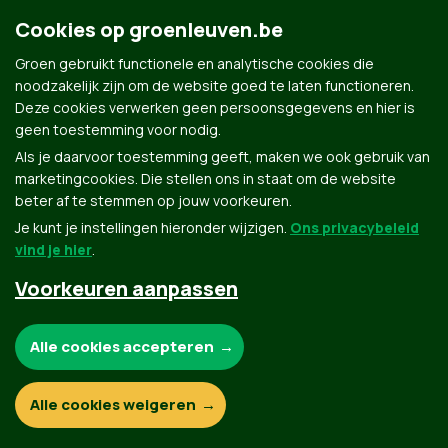
Cookies op groenleuven.be
Groen gebruikt functionele en analytische cookies die
Groen.be
noodzakelijk zijn om de website goed te laten functioneren.
Deze cookies verwerken geen persoonsgegevens en hier is
geen toestemming voor nodig.
Als je daarvoor toestemming geeft, maken we ook gebruik van
Contact
Privacybeleid
marketingcookies. Die stellen ons in staat om de website
beter af te stemmen op jouw voorkeuren.
© Copyright Groen 2026 | Gemaakt met
NationBuilder
| Gebouwd door
Tectonica
Je kunt je instellingen hieronder wijzigen.
Ons privacybeleid
vind je hier
.
Voorkeuren aanpassen
Noodzakelijke cookies:
Alle cookies accepteren
Functionele en analytische cookies:
Alle cookies weigeren