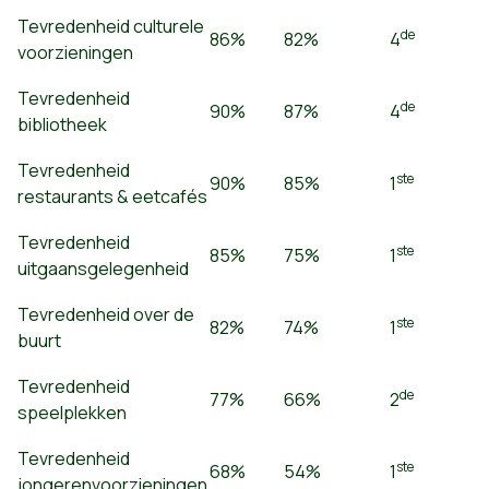
Tevredenheid culturele
de
86%
82%
4
voorzieningen
Tevredenheid
de
90%
87%
4
bibliotheek
Tevredenheid
ste
90%
85%
1
restaurants & eetcafés
Tevredenheid
ste
85%
75%
1
uitgaansgelegenheid
Tevredenheid over de
ste
82%
74%
1
buurt
Tevredenheid
de
77%
66%
2
speelplekken
Tevredenheid
ste
68%
54%
1
jongerenvoorzieningen