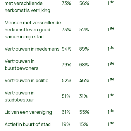
ste
met verschillende
73%
56%
1
herkomst is verrijking
Mensen met verschillende
ste
herkomst leven goed
73%
52%
1
samen in mijn stad
ste
Vertrouwen in medemens
94%
89%
1
Vertrouwen in
ste
79%
68%
1
buurtbewoners
ste
Vertrouwen in politie
52%
46%
1
Vertrouwen in
ste
51%
31%
1
stadsbestuur
ste
Lid van een vereniging
61%
55%
1
ste
Actief in buurt of stad
19%
15%
1