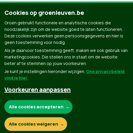
Cookies op groenleuven.be
Groen gebruikt functionele en analytische cookies die
noodzakelijk zijn om de website goed te laten functioneren.
Deze cookies verwerken geen persoonsgegevens en hier is
geen toestemming voor nodig.
Als je daarvoor toestemming geeft, maken we ook gebruik van
marketingcookies. Die stellen ons in staat om de website
beter af te stemmen op jouw voorkeuren.
Je kunt je instellingen hieronder wijzigen.
Ons privacybeleid
vind je hier
.
Voorkeuren aanpassen
Groen.be
Noodzakelijke cookies:
Alle cookies accepteren
Contact
Privacybeleid
Functionele en analytische cookies:
Alle cookies weigeren
© Copyright Groen 2026 | Gemaakt met
NationBuilder
| Gebouwd door
Tectonica