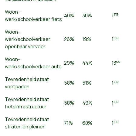
Woon-
ste
40%
30%
1
werk/schoolverkeer fiets
Woon-
ste
werk/schoolverkeer
26%
19%
1
openbaar vervoer
Woon-
de
29%
44%
13
werk/schoolverkeer auto
Tevredenheid staat
ste
58%
51%
1
voetpaden
Tevredenheid staat
ste
58%
49%
1
fietsinfrastructuur
Tevredenheid staat
ste
71%
60%
1
straten en pleinen