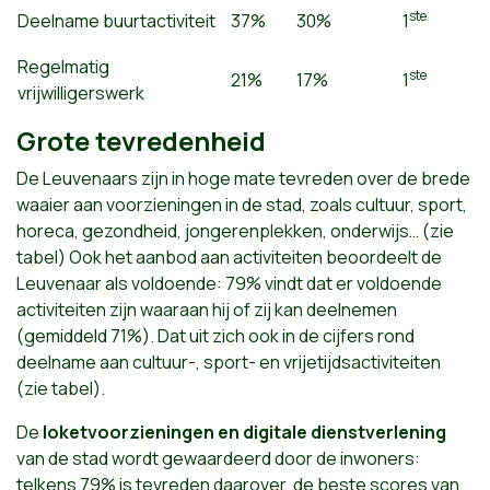
ste
Deelname buurtactiviteit
37%
30%
1
Regelmatig
ste
21%
17%
1
vrijwilligerswerk
Grote tevredenheid
De Leuvenaars zijn in hoge mate tevreden over de brede
waaier aan voorzieningen in de stad, zoals cultuur, sport,
horeca, gezondheid, jongerenplekken, onderwijs… (zie
tabel) Ook het aanbod aan activiteiten beoordeelt de
Leuvenaar als voldoende: 79% vindt dat er voldoende
activiteiten zijn waaraan hij of zij kan deelnemen
(gemiddeld 71%). Dat uit zich ook in de cijfers rond
deelname aan cultuur-, sport- en vrijetijdsactiviteiten
(zie tabel).
De
loketvoorzieningen en digitale dienstverlening
van de stad wordt gewaardeerd door de inwoners:
telkens 79% is tevreden daarover, de beste scores van