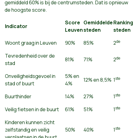
gemiddeld 60% is bij de centrumsteden. Dat is opnieuw
de hoogste score.
Score
Gemiddelde
Ranking
Indicator
Leuven
steden
steden
de
Woont graag in Leuven
90%
85%
2
Tevredenheid over de
de
81%
71%
2
stad
Onveiligheidsgevoel in
5% en
ste
12% en 8,5%
1
stad of buurt
4%
ste
Buurthinder
14%
27%
1
ste
Veilig fietsen in de buurt
61%
51%
1
Kinderen kunnen zicht
ste
zelfstandig en veilig
50%
40%
1
verplaatsen in de buurt