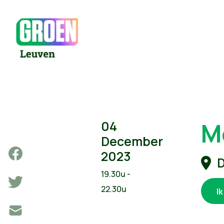
M
04
December
2023
D
19.30u -
22.30u
I