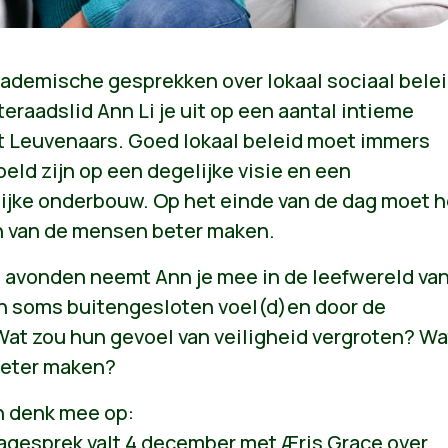
ademische gesprekken over lokaal sociaal belei
raadslid Ann Li je uit op een aantal intieme
 Leuvenaars. Goed lokaal beleid moet immers
oeld zijn op een degelijke visie en een
jke onderbouw. Op het einde van de dag moet h
en van de mensen beter maken.
 avonden neemt Ann je mee in de leefwereld va
h soms buitengesloten voel(d)en door de
at zou hun gevoel van veiligheid vergroten? Wa
beter maken?
en denk mee op:
agesprek valt 4 december met Æris Grace over