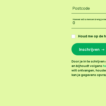
Postcode
Hoeveel extra mensen breng je m
Houd me op de 
Door je in te schrijve
en bijhoudt volgens
ha
wilt ontvangen, houden
kan je gegevens opvrag