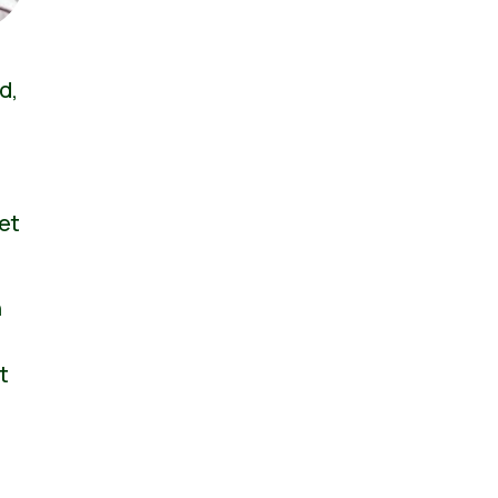
d,
et
n
t