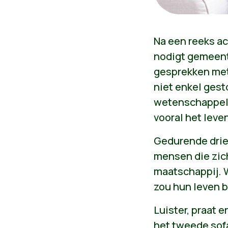
Na een reeks ac
nodigt gemeente
gesprekken met
niet enkel gest
wetenschappeli
vooral het lev
Gedurende drie
mensen die zic
maatschappij. W
zou hun leven 
Luister, praat 
het tweede sof