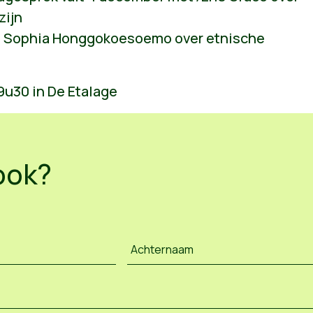
zijn
t Sophia Honggokoesoemo over etnische
9u30 in De Etalage
ook?
Achternaam