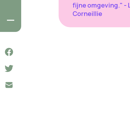
fijne omgeving." - 
Corneillie