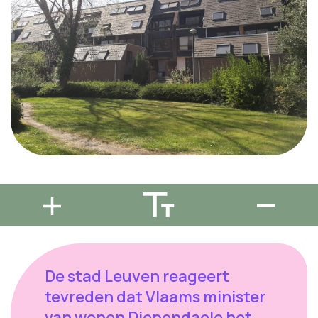
De stad Leuven reageert
tevreden dat Vlaams minister
van wonen Diependaele het