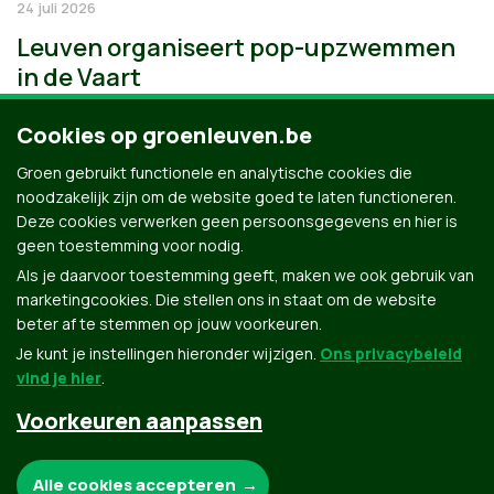
24 juli 2026
Leuven organiseert pop-upzwemmen
in de Vaart
Cookies op groenleuven.be
Groen gebruikt functionele en analytische cookies die
noodzakelijk zijn om de website goed te laten functioneren.
Deze cookies verwerken geen persoonsgegevens en hier is
geen toestemming voor nodig.
Als je daarvoor toestemming geeft, maken we ook gebruik van
marketingcookies. Die stellen ons in staat om de website
beter af te stemmen op jouw voorkeuren.
Je kunt je instellingen hieronder wijzigen.
Ons privacybeleid
vind je hier
.
Voorkeuren aanpassen
Groen.be
Noodzakelijke cookies:
Alle cookies accepteren