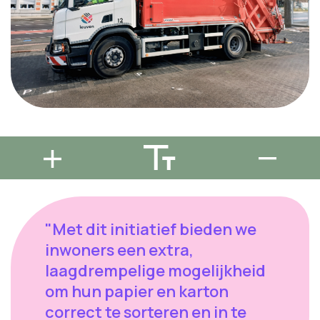
"Met dit initiatief bieden we
inwoners een extra,
laagdrempelige mogelijkheid
om hun papier en karton
correct te sorteren en in te