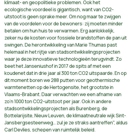
klimaat- en geopolitieke problemen. Ook het
ecologische voordeel is gigantisch, want van CO2-
uitstoot is geen sprake meer. Om nog maar te zwijgen
van de voordelen voor de bewoners: zij moeten minder
betalen om hun huis te verwarmen. Erg aanlokkelijk,
zeker nu de kosten voor fossiele brandstoffen de pan uit
swingen. De herontwikkeling van Marie Thumas past
helemaal in het rijtje van stadsontwikkelingsprojecten
waar je deze innovatieve technologieën terugvindt. Zo
beet het Janseniushof in 2017 de spits af met een
koudenet dat in drie jaar al 300 ton CO2 uitspaarde. En op
dit moment boren we 288 putten voor geothermische
warmtenetten op de Hertogensite, het grootste in
Vlaams-Brabant. Daar verwachten we een afname van
zo’n 1000 ton CO2-uitstoot per jaar. Ook in andere
stadsontwikkelingsprojecten als Burenberg, de
Bottelarijsite, Nieuw Leuven, de klimaatneutrale wijk Sint-
Jansbergsesteenweg… zul je ze straks aantreffen", aldus
Carl Devlies, schepen van ruimtelijk beleid.