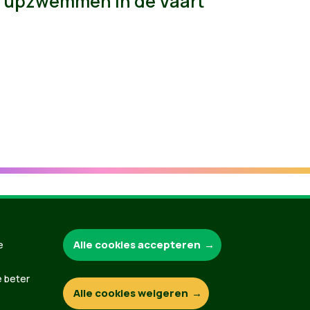
upzwemmen in de Vaart
Groen.be
Alle cookies accepteren
e
e beter
Alle cookies weigeren