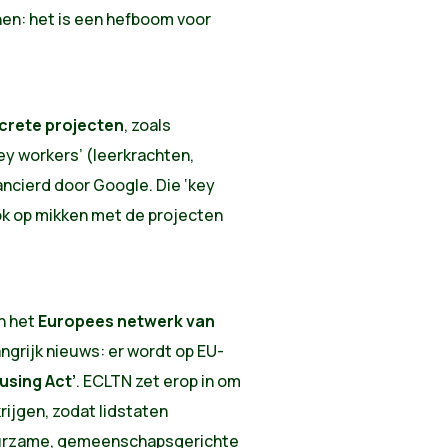
en: het is een hefboom voor
rete projecten
, zoals
y workers’ (leerkrachten,
nancierd door Google. Die ‘key
ok op mikken met de projecten
n het
Europees netwerk van
angrijk nieuws: er wordt op EU-
using Act’
. ECLTN zet erop in om
ijgen, zodat lidstaten
uurzame, gemeenschapsgerichte