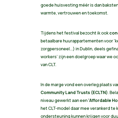
goede huisvesting méér is dan baksten
warmte, vertrouwen en toekomst.
Tijdens het festival bezocht ik ook
conc
betaalbare huurappartementen voor ‘ke
zorgpersoneel...) in Dublin, deels gefi
workers’ zijn een doelgroep waar we o
van CLT.
In de marge vond een overleg plaats va
Community Land Trusts (ECLTN)
. Bel
niveau gewerkt aan een
‘Affordable Ho
het CLT-model daar mee verankerd te kr
ondersteuning kunnen krijgen voor d