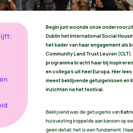
Begin juni woonde onze ondervoorzitt
ijft:
Dublin het International Social Housing
het kader van haar engagement als be
Community Land Trust Leuven (CLT). 
programma bracht haar bij inspireren
en collega’s uit heel Europa. Hier lees
 én
meest beklijvende getuigenissen en K
inzichten na het festival.
eid
Beklijvend was de getuigenis van
Katri
huisvesting koppelde aan kansen op een
geen detail, het is een fundament. Haa