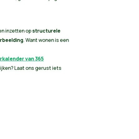
ven inzetten op
structurele
rbeelding
. Want wonen is een
rkalender van 365
jken? Laat ons gerust iets