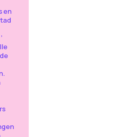
s en
stad
’
lle
3de
n.
n
rs
ingen
n