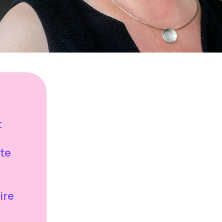
t
 te
ire