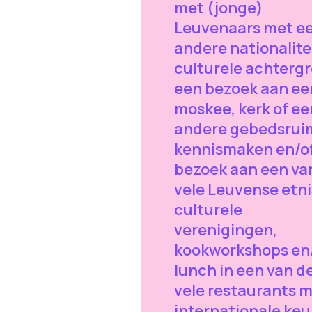
met (jonge)
Leuvenaars met e
andere nationalitei
culturele achterg
een bezoek aan ee
moskee, kerk of ee
andere gebedsrui
kennismaken en/o
bezoek aan een va
vele Leuvense etn
culturele
verenigingen,
kookworkshops en
lunch in een van d
vele restaurants 
internationale keu