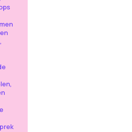
ops
amen
ten
,
de
len,
en
e
prek