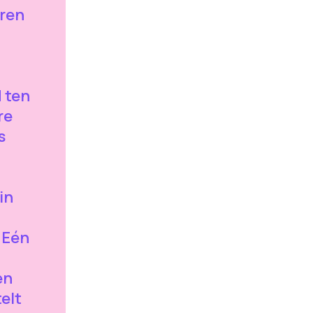
eren
 ten
re
s
in
“Eén
en
elt