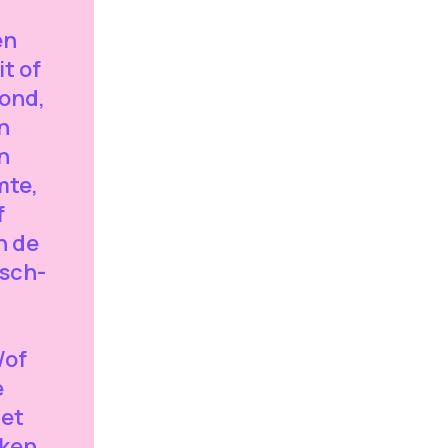
en
t of
rond,
n
n
mte,
f
n de
isch-
/of
e
met
ken,