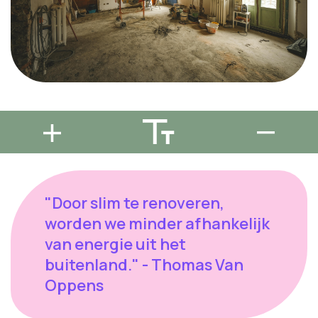
"Door slim te renoveren,
worden we minder afhankelijk
van energie uit het
buitenland." - Thomas Van
Oppens