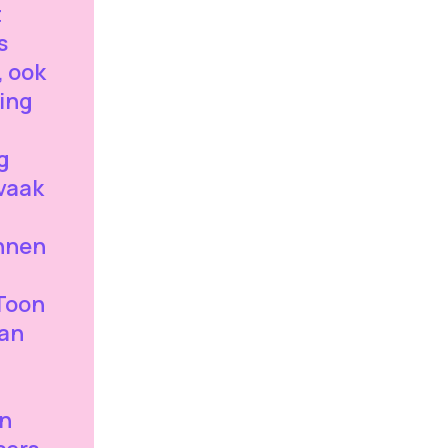
t
s
, ook
ting
ng
vaak
nnen
 Toon
aan
en