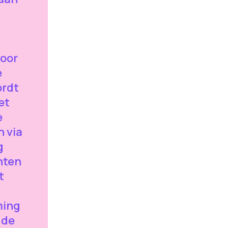
voor
e
rdt
et
e
 via
g
hten
t
ming
 de