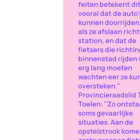
feiten betekent di
vooral dat de auto'
kunnen doorrijden
als ze afslaan rich
station, en dat de
fietsers die richti
binnenstad rijden 
erg lang moeten
wachten eer ze ku
oversteken."
Provincieraadslid
Toelen: "Zo ontst
soms gevaarlijke
situaties. Aan de
opstelstrook kom