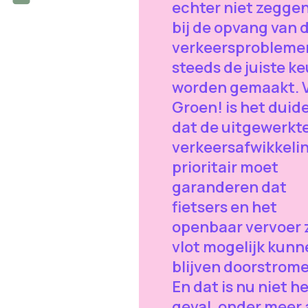
echter niet zeggen
bij de opvang van 
verkeersprobleme
steeds de juiste k
worden gemaakt. 
Groen! is het duide
dat de uitgewerkt
verkeersafwikkeli
prioritair moet
garanderen dat
fietsers en het
openbaar vervoer 
vlot mogelijk kunn
blijven doorstrome
En dat is nu niet h
geval, onder meer