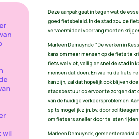
Deze aanpak gaat in tegen wat de esse
goed fietsbeleid. In de stad zou de fie
er
vervoermiddel voorrang moeten krijge
 van
p
Marleen Demuynck: "De werken in Kessel
kans om meer mensen op de fiets te kri
fiets wel vlot, veilig en snel de stad in
n
mensen dat doen. En wie nu de fiets ne
 de
kan zijn, zal dat hopelijk ook blijven d
 van
stadsbestuur op ervoor te zorgen dat 
van de huidige verkeersproblemen. Aan
spits mogelijk zijn, bv. door politieage
er
om fietsers sneller door te laten rijde
 wil
Marleen Demuynck, gemeenteraadslid T