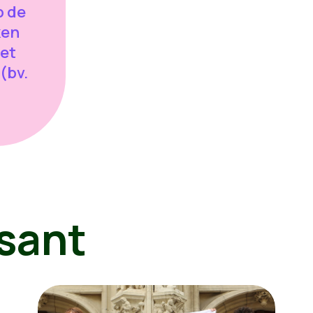
p de
ken
het
 (bv.
sant