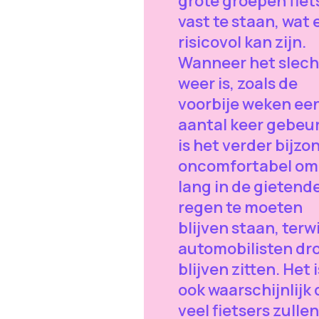
grote groepen fiet
vast te staan, wat 
risicovol kan zijn.
Wanneer het slech
weer is, zoals de
voorbije weken ee
aantal keer gebeu
is het verder bijzo
oncomfortabel om
lang in de gietend
regen te moeten
blijven staan, terwi
automobilisten dr
blijven zitten. Het i
ook waarschijnlijk 
veel fietsers zullen