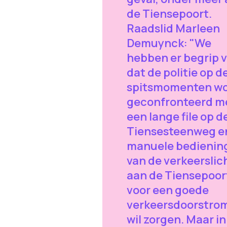
de Tiensepoort.
Raadslid Marleen
Demuynck: "We
hebben er begrip 
dat de politie op d
spitsmomenten wo
geconfronteerd m
een lange file op d
Tiensesteenweg en
manuele bedienin
van de verkeerslic
aan de Tiensepoor
voor een goede
verkeersdoorstro
wil zorgen. Maar in