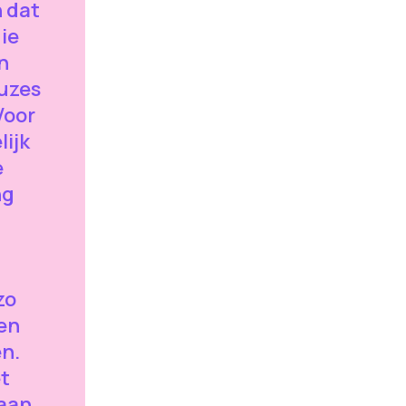
 dat
die
n
euzes
Voor
lijk
e
ng
zo
en
n.
et
 aan