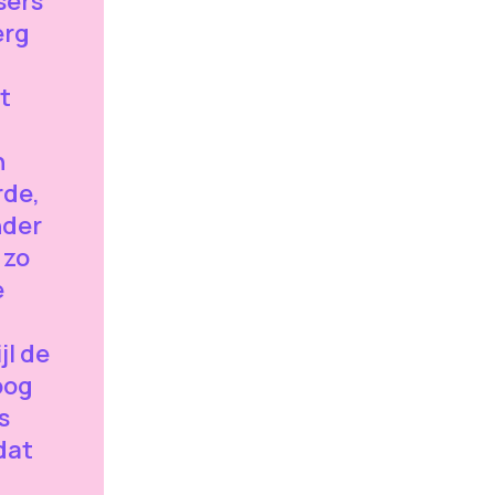
sers
erg
t
n
rde,
nder
 zo
e
jl de
oog
s
dat