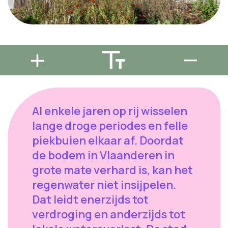
Al enkele jaren op rij wisselen
lange droge periodes en felle
piekbuien elkaar af. Doordat
de bodem in Vlaanderen in
grote mate verhard is, kan het
regenwater niet insijpelen.
Dat leidt enerzijds tot
verdroging en anderzijds tot