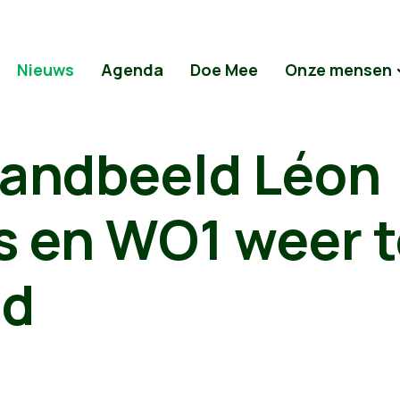
Nieuws
Agenda
Doe Mee
Onze mensen
tandbeeld Léon
s en WO1 weer t
ad