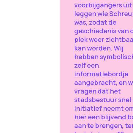
voorbijgangers uit
leggen wie Schreu
was, zodat de
geschiedenis van 
plek weer zichtbaa
kan worden. Wij
hebben symbolisc
zelf een
informatiebordje
aangebracht, en 
vragen dat het
stadsbestuur snel
initiatief neemt o
hier een blijvend b
aan te brengen, te