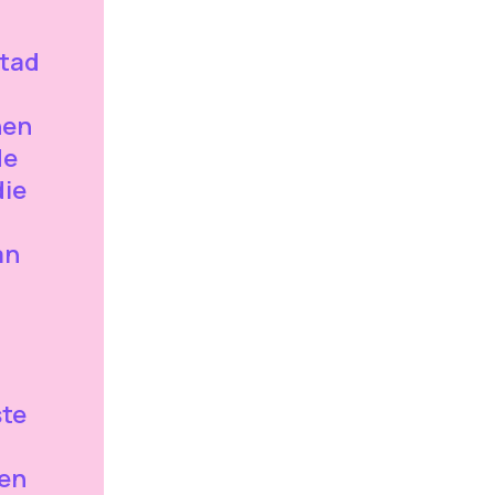
stad
nen
de
die
an
ste
len