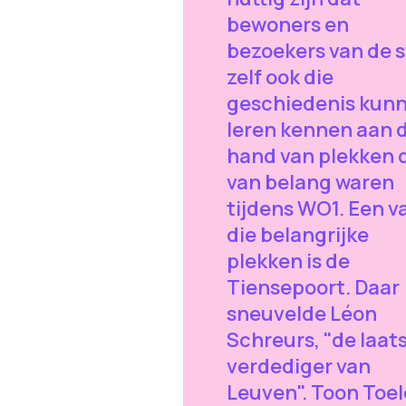
bewoners en
bezoekers van de 
zelf ook die
geschiedenis kun
leren kennen aan 
hand van plekken 
van belang waren
tijdens WO1. Een v
die belangrijke
plekken is de
Tiensepoort. Daar
sneuvelde Léon
Schreurs, "de laat
verdediger van
Leuven". Toon Toe