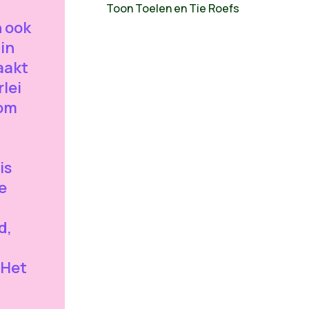
Toon Toelen en Tie Roefs
n ook
in
aakt
rlei
 om
is
e
d,
 Het