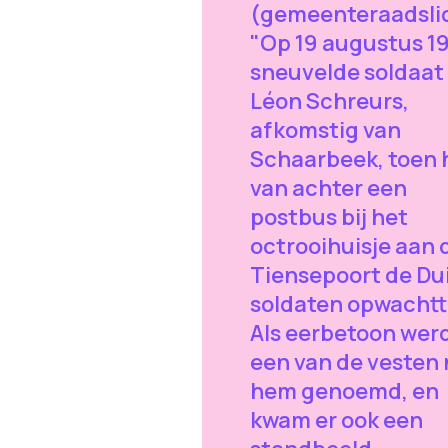
(gemeenteraadsli
"Op 19 augustus 1
sneuvelde soldaat
Léon Schreurs,
afkomstig van
Schaarbeek, toen h
van achter een
postbus bij het
octrooihuisje aan 
Tiensepoort de Du
soldaten opwachtt
Als eerbetoon wer
een van de vesten 
hem genoemd, en
kwam er ook een