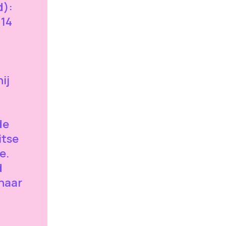
d):
914
ij
de
itse
e.
d
naar