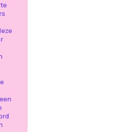
 te
rs
deze
r
h
we
 een
m
ord
n