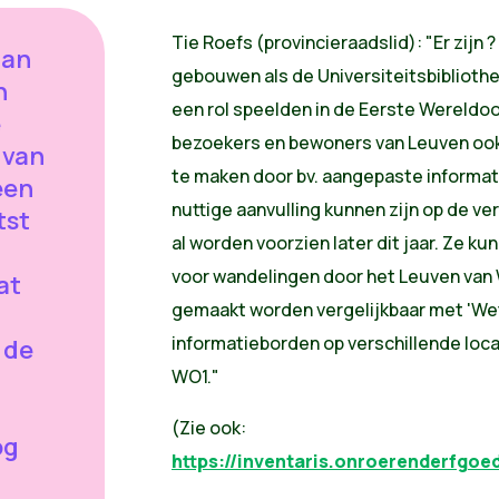
Tie Roefs (provincieraadslid): "Er zijn
aan
gebouwen als de Universiteitsbibliothe
n
een rol speelden in de Eerste Wereldoo
e
bezoekers en bewoners van Leuven ook
 van
te maken door bv. aangepaste informat
een
nuttige aanvulling kunnen zijn op de ver
tst
al worden voorzien later dit jaar. Ze 
voor wandelingen door het Leuven van 
at
gemaakt worden vergelijkbaar met 'We
informatieborden op verschillende loc
 de
WO1."
(Zie ook:
og
https://inventaris.onroerenderfgoed