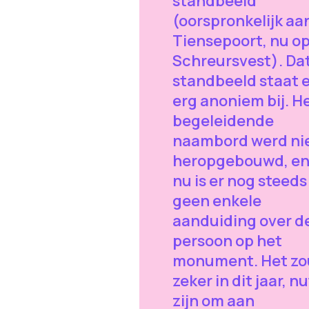
standbeeld
(oorspronkelijk aa
Tiensepoort, nu op
Schreursvest). Da
standbeeld staat e
erg anoniem bij. H
begeleidende
naambord werd ni
heropgebouwd, en
nu is er nog steeds
geen enkele
aanduiding over d
persoon op het
monument. Het zo
zeker in dit jaar, nu
zijn om aan