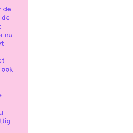
n de
 de
t
r nu
et
et
 ook
e
u,
ttig