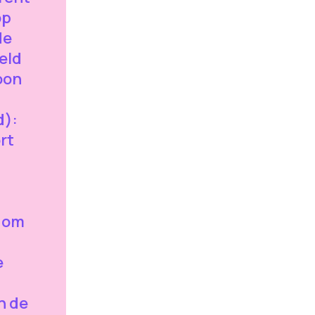
op
de
eld
oon
d):
rt
n om
e
in de