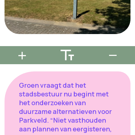
Groen vraagt dat het
stadsbestuur nu begint met
het onderzoeken van
duurzame alternatieven voor
Parkveld. “Niet vasthouden
aan plannen van eergisteren,