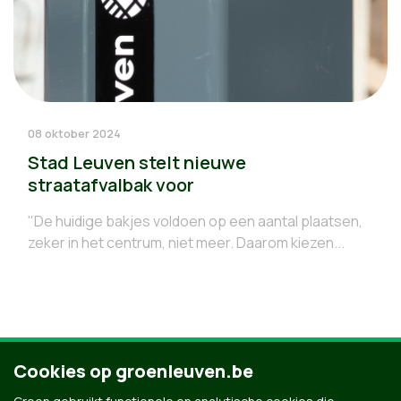
08 oktober 2024
Stad Leuven stelt nieuwe
straatafvalbak voor
"De huidige bakjes voldoen op een aantal plaatsen,
zeker in het centrum, niet meer. Daarom kiezen...
Cookies op groenleuven.be
5
6
7
8
9
10