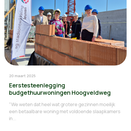
20 maart 2025
Eerstesteenlegging
budgethuurwoningen Hoogveldweg
"We weten dat heel wat grotere gezinnen moeilijk
een betaalbare woning met voldoende slaapkamers
in...