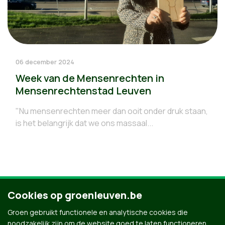
06 december 2024
Week van de Mensenrechten in
Mensenrechtenstad Leuven
"Nu mensenrechten meer dan ooit onder druk staan,
is het belangrijk dat we ons massaal...
Cookies op groenleuven.be
4
5
6
7
8
9
Groen gebruikt functionele en analytische cookies die
noodzakelijk zijn om de website goed te laten functioneren.