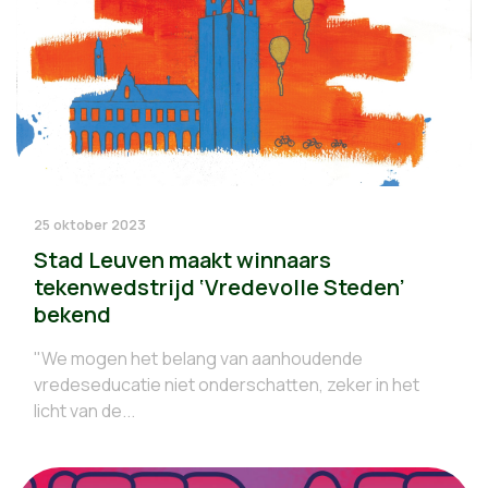
25 oktober 2023
Stad Leuven maakt winnaars
tekenwedstrijd ‘Vredevolle Steden’
bekend
"We mogen het belang van aanhoudende
vredeseducatie niet onderschatten, zeker in het
licht van de...