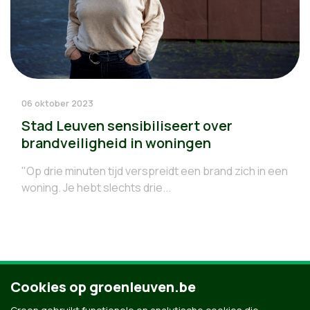
06 oktober 2023
Stad Leuven sensibiliseert over
brandveiligheid in woningen
"Op drie minuten tijd verspreidt een brand zich in een
woning. Je hebt slechts drie...
Cookies op groenleuven.be
8
9
10
11
12
13