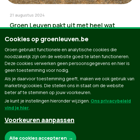
21 augustus 2024
Groen Leuven pakt uit met heel wat
nieuwe kandidaten voor 13 oktober
Cookies op groenleuven.be
"Deze sterke ploeg kiest resoluut voor een
Groen gebruikt functionele en analytische cookies die
klimaatneutrale en rechtvaardige toekomst." - David
noodzakelijk zijn om de website goed te laten functioneren.
DessersNadat Groen...
Deze cookies verwerken geen persoonsgegevens en hier is
geen toestemming voor nodig.
Als je daarvoor toestemming geeft, maken we ook gebruik van
marketingcookies. Die stellen ons in staat om de website
beter af te stemmen op jouw voorkeuren.
Je kunt je instellingen hieronder wijzigen.
Ons privacybeleid
vind je hier
.
Voorkeuren aanpassen
Groen.be
Noodzakelijke cookies:
Alle cookies accepteren