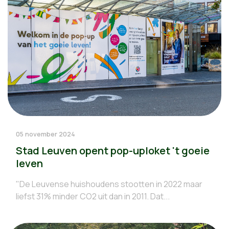
05 november 2024
Stad Leuven opent pop-uploket 't goeie
leven
"De Leuvense huishoudens stootten in 2022 maar
liefst 31% minder CO2 uit dan in 2011. Dat...