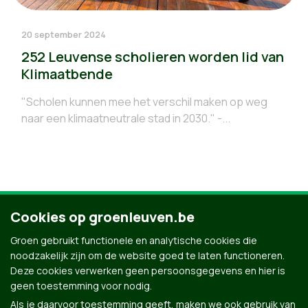
20 september 2024
252 Leuvense scholieren worden lid van
Klimaatbende
"Scholen kunnen mee het verschil maken op weg
naar een klimaatneutrale stad in 2030." -...
Cookies op groenleuven.be
4
5
6
7
8
9
Groen gebruikt functionele en analytische cookies die
noodzakelijk zijn om de website goed te laten functioneren.
Deze cookies verwerken geen persoonsgegevens en hier is
geen toestemming voor nodig.
Als je daarvoor toestemming geeft, maken we ook gebruik van